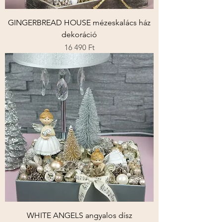
GINGERBREAD HOUSE mézeskalács ház
dekoráció
Ár
16 490 Ft
WHITE ANGELS angyalos dísz