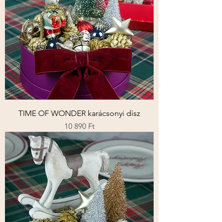
TIME OF WONDER karácsonyi dísz
Ár
10 890 Ft