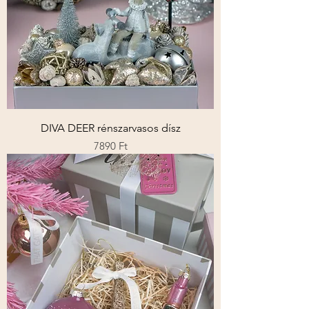
DIVA DEER rénszarvasos dísz
Ár
7890 Ft