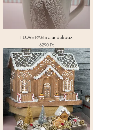
I LOVE PARIS ajándékbox
Ár
6290 Ft