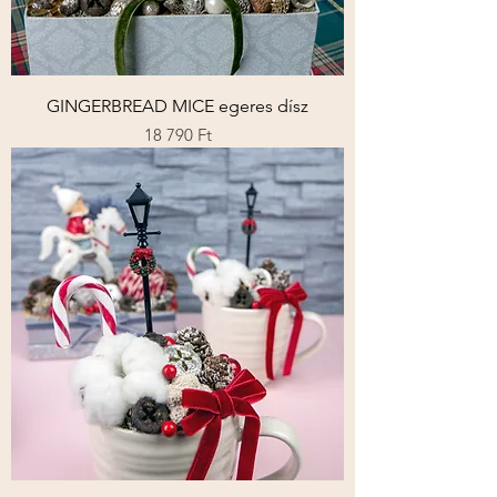
GINGERBREAD MICE egeres dísz
Ár
18 790 Ft