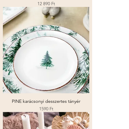
Ár
12 890 Ft
PINE karácsonyi desszertes tányér
Ár
1590 Ft