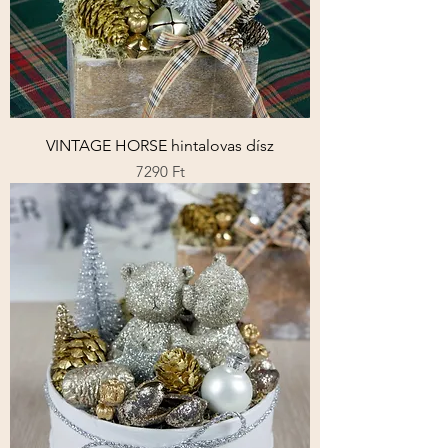
VINTAGE HORSE hintalovas dísz
Ár
7290 Ft