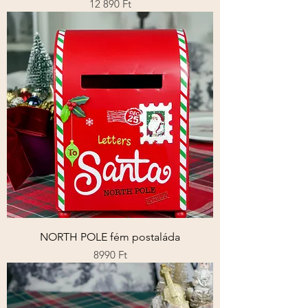
Ár
12 890 Ft
NORTH POLE fém postaláda
Ár
8990 Ft