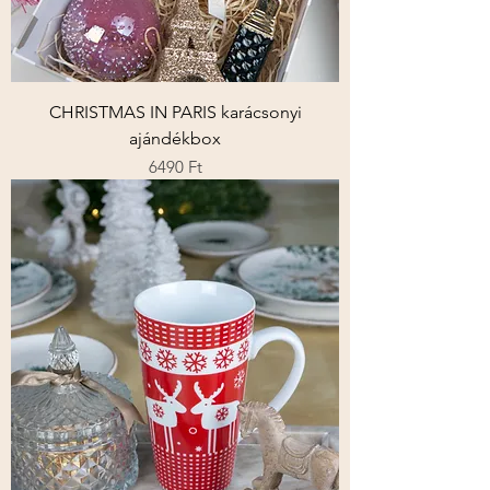
CHRISTMAS IN PARIS karácsonyi
ajándékbox
Ár
6490 Ft