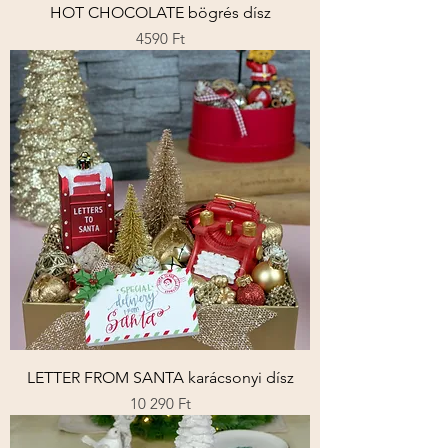
HOT CHOCOLATE bögrés dísz
Ár
4590 Ft
LETTER FROM SANTA karácsonyi dísz
Ár
10 290 Ft