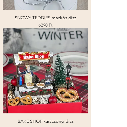
SNOWY TEDDIES mackós dísz
Ár
6290 Ft
BAKE SHOP karácsonyi dísz