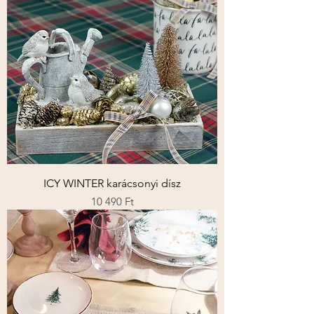
ICY WINTER karácsonyi dísz
Ár
10 490 Ft