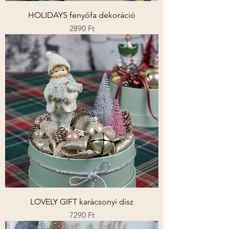
HOLIDAYS fenyőfa dekoráció
Ár
2890 Ft
LOVELY GIFT karácsonyi dísz
Ár
7290 Ft