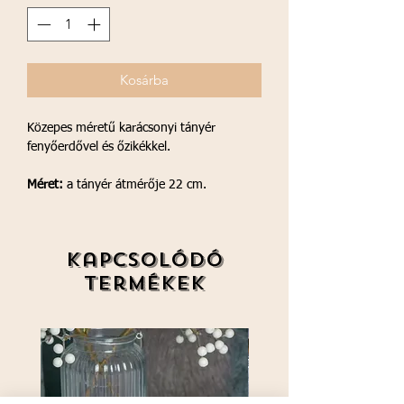
Kosárba
Közepes méretű karácsonyi tányér
fenyőerdővel és őzikékkel.
Méret:
a tányér átmérője 22 cm.
Kapcsolódó
termékek