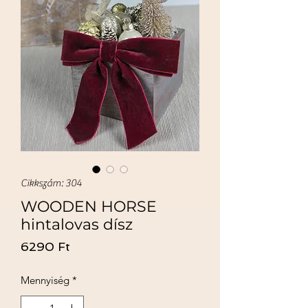
Cikkszám: 304
WOODEN HORSE
hintalovas dísz
Ár
6290 Ft
Mennyiség
*