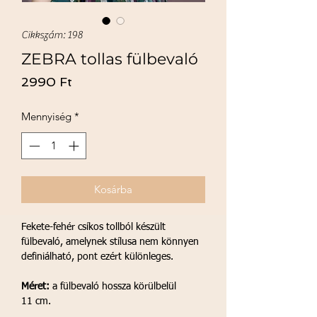
Cikkszám: 198
ZEBRA tollas fülbevaló
Ár
2990 Ft
Mennyiség
*
Kosárba
Fekete-fehér csíkos tollból készült
fülbevaló, amelynek stílusa nem könnyen
definiálható, pont ezért különleges.
Méret:
a fülbevaló hossza körülbelül
11 cm.