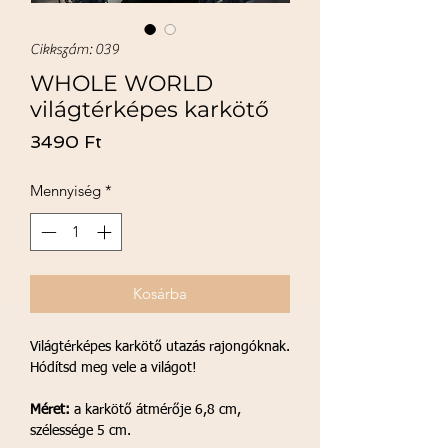
Cikkszám: 039
WHOLE WORLD
világtérképes karkötő
Ár
3490 Ft
Mennyiség
*
Kosárba
Világtérképes karkötő utazás rajongóknak.
Hódítsd meg vele a világot!
Méret:
a karkötő átmérője 6,8 cm,
szélessége 5 cm.