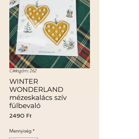
Cikkszám: 262
WINTER
WONDERLAND
mézeskalács szív
fülbevaló
Ár
2490 Ft
Mennyiség
*