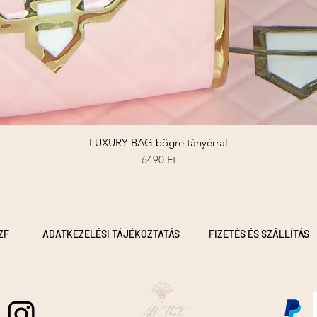
LUXURY BAG bögre tányérral
Gyorsnézet
Ár
6490 Ft
ZF
ADATKEZELÉSI TÁJÉKOZTATÁS
FIZETÉS ÉS SZÁLLÍTÁS