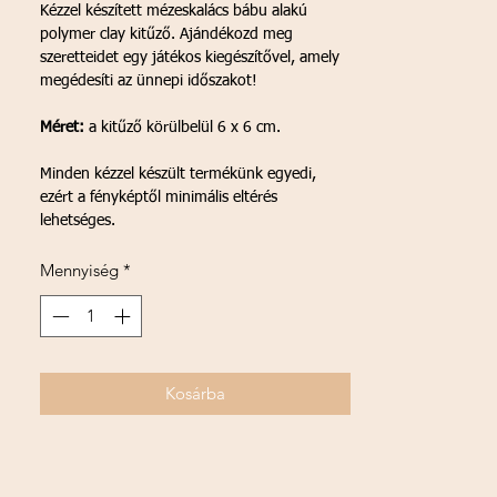
Kézzel készített mézeskalács bábu alakú
polymer clay kitűző. Ajándékozd meg
szeretteidet egy játékos kiegészítővel, amely
megédesíti az ünnepi időszakot!
Méret:
a kitűző körülbelül 6 x 6 cm.
Minden kézzel készült termékünk egyedi,
ezért a fényképtől minimális eltérés
lehetséges.
Mennyiség
*
Kosárba