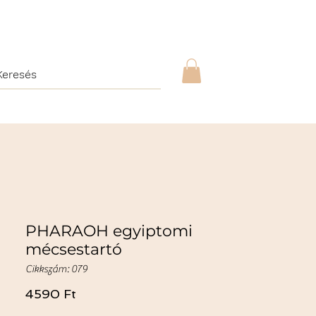
PHARAOH egyiptomi
mécsestartó
Cikkszám: 079
Ár
4590 Ft