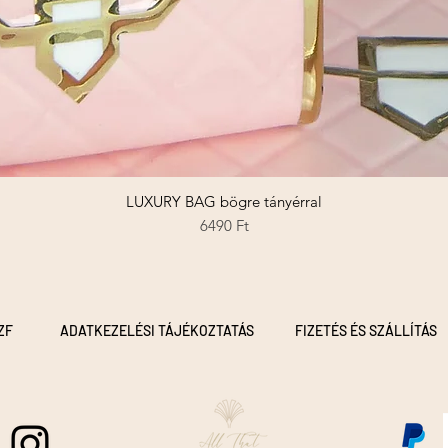
LUXURY BAG bögre tányérral
Gyorsnézet
Ár
6490 Ft
ZF
ADATKEZELÉSI TÁJÉKOZTATÁS
FIZETÉS ÉS SZÁLLÍTÁS