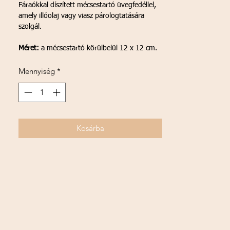
Fáraókkal díszített mécsestartó üvegfedéllel,
amely illóolaj vagy viasz párologtatására
szolgál.
Méret:
a mécsestartó körülbelül 12 x 12 cm.
Mennyiség
*
Kosárba