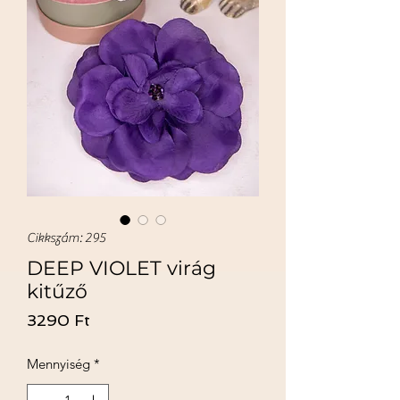
Cikkszám: 295
DEEP VIOLET virág
kitűző
Ár
3290 Ft
Mennyiség
*