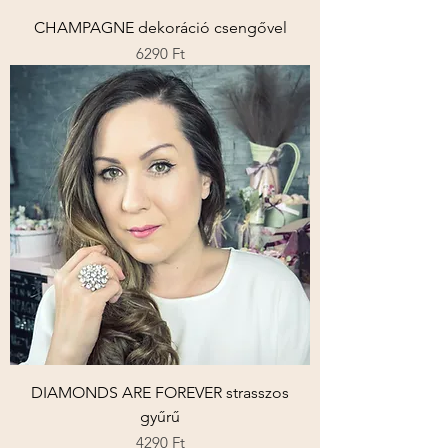
CHAMPAGNE dekoráció csengővel
Ár
6290 Ft
DIAMONDS ARE FOREVER strasszos
gyűrű
Ár
4290 Ft