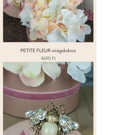
PETITE FLEUR virágdoboz
Ár
4690 Ft