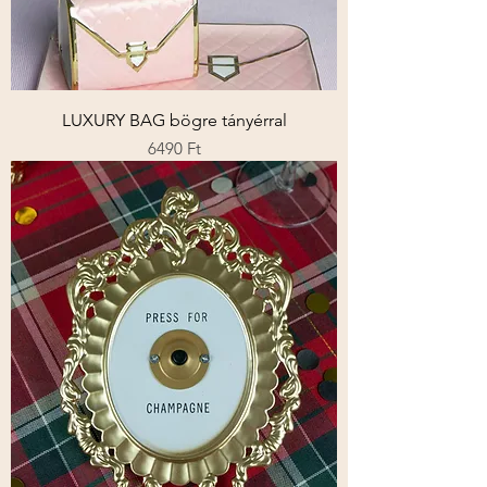
LUXURY BAG bögre tányérral
Ár
6490 Ft