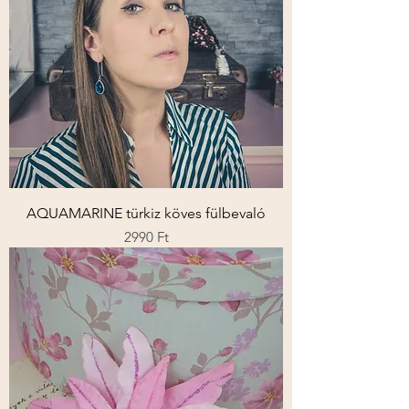
AQUAMARINE türkiz köves fülbevaló
Ár
2990 Ft