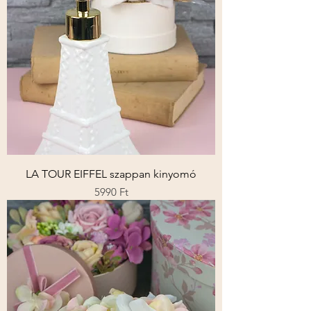
LA TOUR EIFFEL szappan kinyomó
Ár
5990 Ft