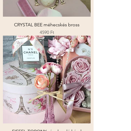
CRYSTAL BEE méhecskés bross
Ár
4590 Ft