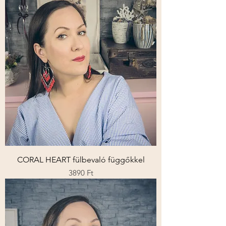
CORAL HEART fülbevaló függőkkel
Ár
3890 Ft