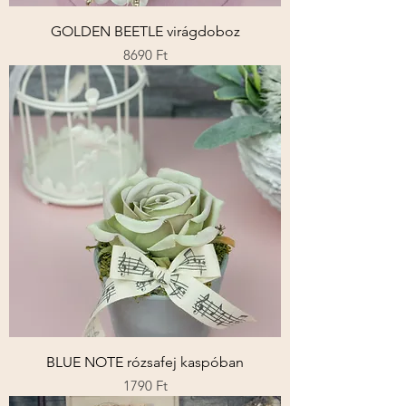
GOLDEN BEETLE virágdoboz
Ár
8690 Ft
BLUE NOTE rózsafej kaspóban
Ár
1790 Ft